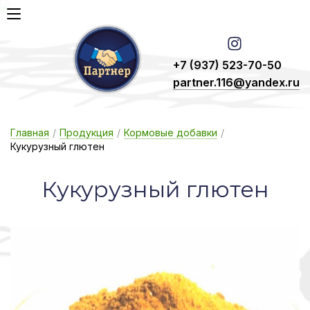
+7 (937) 523-70-50
partner.116@yandex.ru
Главная
/
Продукция
/
Кормовые добавки
/
Кукурузный глютен
Ку­ку­руз­ный глю­тен