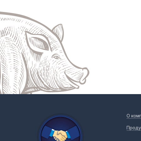
О ком
Проду