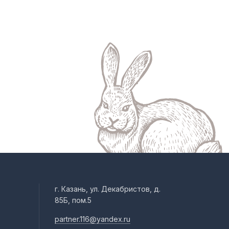
г. Казань, ул. Декабристов, д.
85Б, пом.5
partner.116@yandex.ru