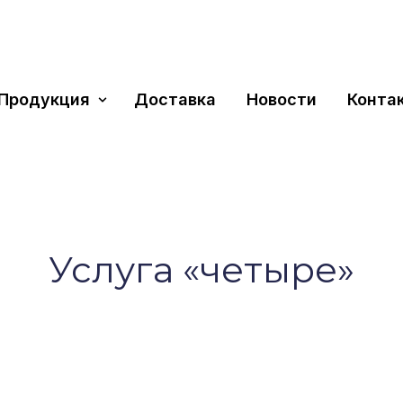
Продукция
Доставка
Новости
Конта
Ус­лу­га «че­ты­ре»