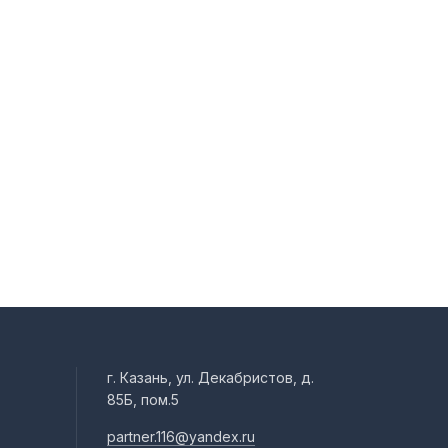
г. Казань, ул. Декабристов, д.
85Б, пом.5
partner.116@yandex.ru