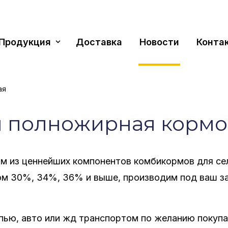
Продукция
Доставка
Новости
Конта
ая
 пол­но­жир­ная кор­мо
из ценнейших компонентов комбикормов для сел
м 30%, 34%, 36% и выше, производим под ваш зак
ыпью, авто или жд транспортом по желанию покупа